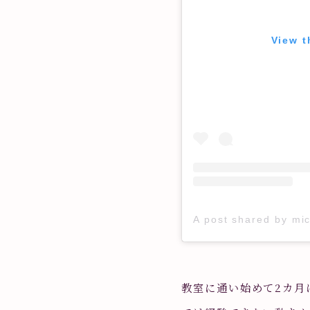
View t
A post shared by mi
教室に通い始めて2カ月