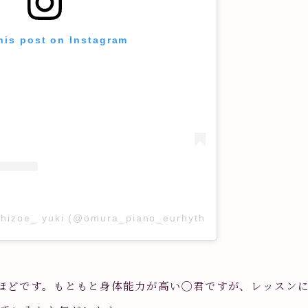
his post on Instagram
chizoe_ yuki (@omura_piano_eurhythmics)
ほどです。もともと身体能力が高い◯君ですが、レッスン