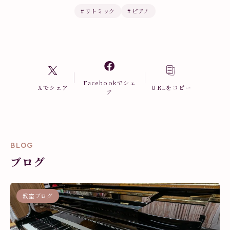
#
リトミック
#
ピアノ
Facebookでシェ
Xでシェア
URLをコピー
ア
BLOG
ブログ
教室ブログ