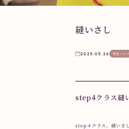
縫いさし
2025.05.26
教室ブロ
step4クラス
step４クラス、縫い