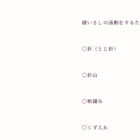
縫いさしの活動をする
○針（とじ針）
○針山
○刺繍糸
○くず入れ