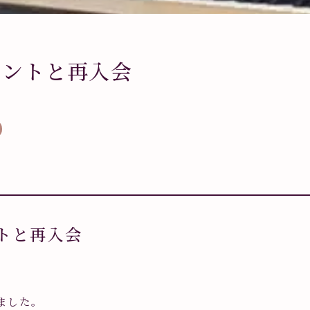
メントと再入会
トと再入会
ました。