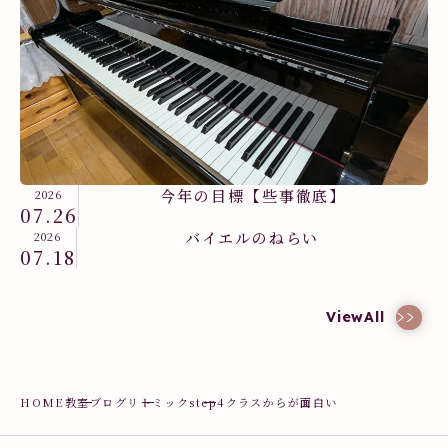
今年の目標【些事徹底】
2026
07.26
バイエルのねらい
2026
07.18
教室ブログ
ViewAll
HOME
教室ブログ
リトミック
step4クラスからが面白い