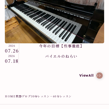
今年の目標【些事徹底】
2026
07.26
バイエルのねらい
2026
07.18
教室ブログ
ViewAll
HOME
教室ブログ
30分レッスン・60分レッスン